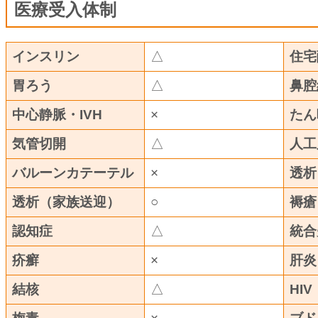
医療受入体制
インスリン
△
住宅
胃ろう
△
鼻腔
中心静脈・IVH
×
たん
気管切開
△
人工
バルーンカテーテル
×
透析
透析（家族送迎）
○
褥瘡
認知症
△
統合
疥癬
×
肝炎
結核
△
HIV