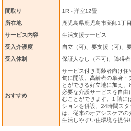
間取り
1R - 洋室1
所在地
鹿児島県鹿児島市薬師1丁
サービス内容
生活支援サービス
受入介護度
自立（可)、要支援（可)、
受入体制
保証人なし（不可)、障碍者
サービス付き高齢者向け住宅
旬に開設。高齢者の単身・
とができる好立地に加え、
必要な介護サービスを自由
おすすめ
むことができます。1 階
ションを併設、24時間ス
は、従来のオアシスケアの
生活しやすい住環境を提供