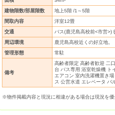
面積
34m²
建物階数/部屋階数
地上5階 /1～5階
間取内容
洋室12
交通
バス(鹿児島高校前<市営>) 
周辺環境
鹿児島高校近くの好立地。
管理形態
常駐
高齢者限定 高齢者歓迎 二
台 バス専用 浴室乾燥機 
備考
エアコン 室内洗濯機置き場
ス 公営水道 エレベータ バ
※物件掲載内容と現況に相違がある場合は現況を優