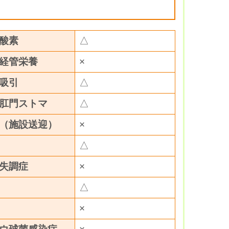
酸素
△
経管栄養
×
吸引
△
肛門ストマ
△
（施設送迎）
×
△
失調症
×
△
×