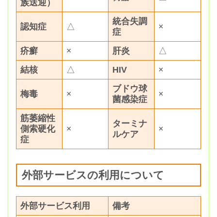
族送迎）
統合失調
認知症
△
×
症
疥癬
×
肝炎
△
結核
△
HIV
×
ブドウ球
梅毒
×
×
菌感染症
筋萎縮性
ターミナ
側索硬化
×
×
ルケア
症
外部サービスの利用について
外部サービス利用
備考