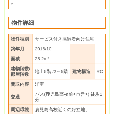
○
物件詳細
物件種別
サービス付き高齢者向け住宅
築年月
2016/10
面積
25.2m²
建物階数/
地上5階 /2～5階
建物構造
RC
部屋階数
間取内容
洋室
バス(鹿児島高校前<市営>) 徒歩1
交通
分
周辺環境
鹿児島高校近くの好立地。