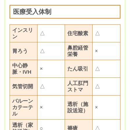
医療受入体制
インスリ
△
住宅酸素
△
ン
鼻腔経管
胃ろう
△
×
栄養
中心静
×
たん吸引
△
脈・IVH
人工肛門
気管切開
△
△
ストマ
バルーン
透析（施
カテーテ
×
×
設送迎）
ル
透析（家
○
褥瘡
△