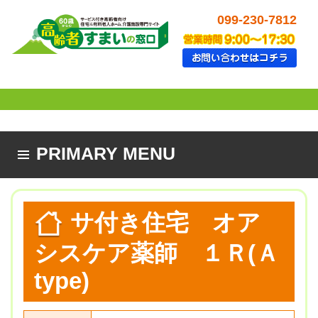
099-230-7812
PRIMARY MENU
SKIP TO CONTENT
サ付き住宅 オア
シスケア薬師 １Ｒ(Ａ
type)