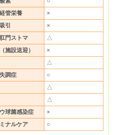
酸素
○
経管栄養
×
吸引
×
肛門ストマ
△
（施設送迎）
×
△
失調症
○
△
△
ウ球菌感染症
×
ミナルケア
○