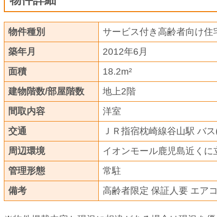
物件種別
サービス付き高齢者向け住
築年月
2012年6月
面積
18.2m²
建物階数/部屋階数
地上2階
間取内容
洋室
交通
ＪＲ指宿枕崎線谷山駅 バス( 
周辺環境
イオンモール鹿児島近くに
管理形態
常駐
備考
高齢者限定 保証人要 エア