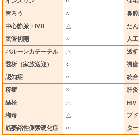
インスリン
○
住宅
胃ろう
○
鼻腔
中心静脈・IVH
△
たん
気管切開
×
人工
バルーンカテーテル
△
透析
透析（家族送迎）
○
褥瘡
認知症
○
統合
疥癬
×
肝炎
結核
△
HIV
梅毒
△
ブド
筋萎縮性側索硬化症
○
ター