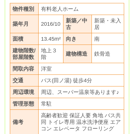
物件種別
有料老人ホーム
新築／中
新築・未入
築年月
2016/10
古
居
面積
13.45m²
向き
南
建物階数/
地上３
建物構造
鉄骨造
部屋階数
階
間取内容
洋室
交通
バス(田ノ湯) 徒歩4分
周辺環境
周辺、スーパー温泉等あります♪
管理形態
常駐
高齢者歓迎 保証人要 角地 バス共
備考
同 トイレ専用 温水洗浄便座 エア
コン エレベータ フローリング