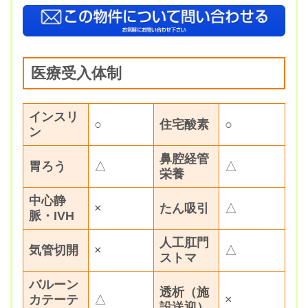
医療受入体制
インスリ
○
住宅酸素
○
ン
鼻腔経管
胃ろう
△
△
栄養
中心静
×
たん吸引
△
脈・IVH
人工肛門
気管切開
×
△
ストマ
バルーン
透析（施
カテーテ
△
×
設送迎）