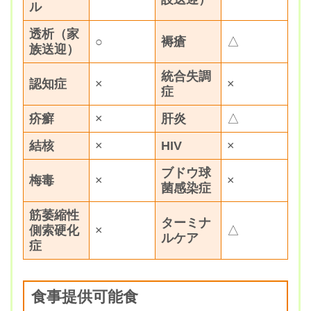
ル
透析（家
○
褥瘡
△
族送迎）
統合失調
認知症
×
×
症
疥癬
×
肝炎
△
結核
×
HIV
×
ブドウ球
梅毒
×
×
菌感染症
筋萎縮性
ターミナ
側索硬化
×
△
ルケア
症
食事提供可能食