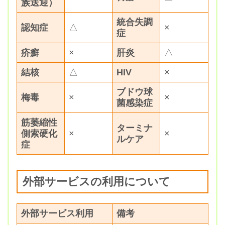
族送迎）
統合失調
認知症
△
×
症
疥癬
×
肝炎
△
結核
△
HIV
×
ブドウ球
梅毒
×
×
菌感染症
筋萎縮性
ターミナ
側索硬化
×
×
ルケア
症
外部サービスの利用について
外部サービス利用
備考