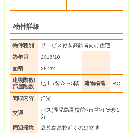
○
物件詳細
物件種別
サービス付き高齢者向け住宅
築年月
2016/10
面積
25.2m²
建物階数/
地上5階 /2～5階
建物構造
RC
部屋階数
間取内容
洋室
バス(鹿児島高校前<市営>) 徒歩1
交通
分
周辺環境
鹿児島高校近くの好立地。