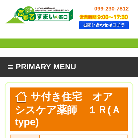
099-230-7812
PRIMARY MENU
SKIP TO CONTENT
サ付き住宅 オア
シスケア薬師 １Ｒ(Ａ
type)