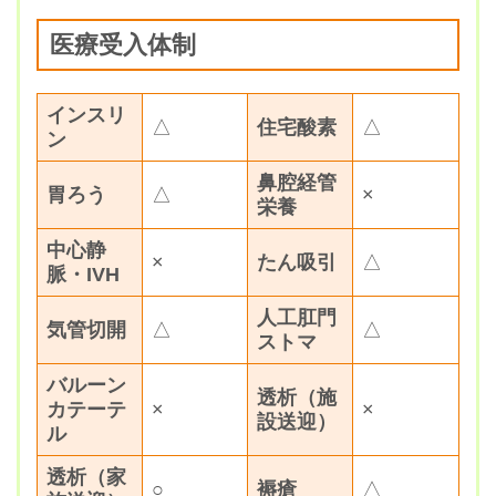
医療受入体制
インスリ
△
住宅酸素
△
ン
鼻腔経管
胃ろう
△
×
栄養
中心静
×
たん吸引
△
脈・IVH
人工肛門
気管切開
△
△
ストマ
バルーン
透析（施
カテーテ
×
×
設送迎）
ル
透析（家
○
褥瘡
△