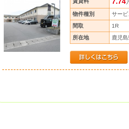
7.74
賃貸料
物件種別
サービ
間取
1R
所在地
鹿児島