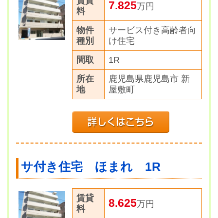
賃貸
7.825
万円
料
物件
サービス付き高齢者向
種別
け住宅
間取
1R
所在
鹿児島県鹿児島市 新
地
屋敷町
サ付き住宅 ほまれ 1R
賃貸
8.625
万円
料